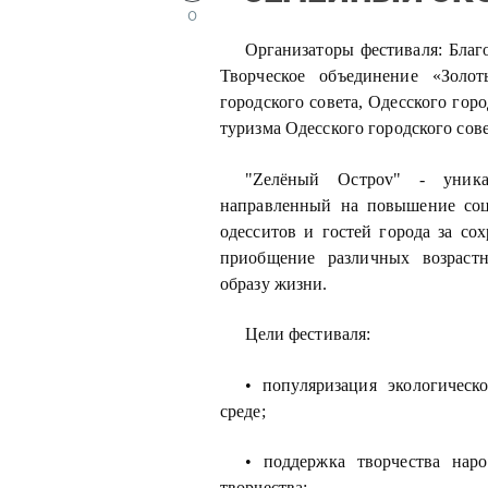
0
Организаторы фестиваля: Бл
Творческое объединение «Золо
городского совета, Одесского гор
туризма Одесского городского сове
"Zелёный Остроv" - уникал
направленный на повышение соц
одесситов и гостей города за с
приобщение различных возраст
образу жизни.
Цели фестиваля:
• популяризация экологичес
среде;
• поддержка творчества нар
творчества;