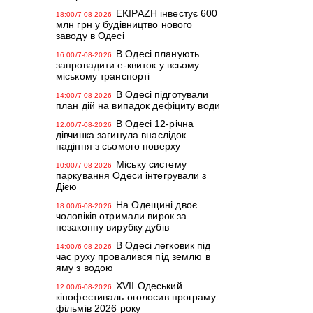
EKIPAZH інвестує 600
18:00/7-08-2026
млн грн у будівництво нового
заводу в Одесі
В Одесі планують
16:00/7-08-2026
запровадити е-квиток у всьому
міському транспорті
В Одесі підготували
14:00/7-08-2026
план дій на випадок дефіциту води
В Одесі 12-річна
12:00/7-08-2026
дівчинка загинула внаслідок
падіння з сьомого поверху
Міську систему
10:00/7-08-2026
паркування Одеси інтегрували з
Дією
На Одещині двоє
18:00/6-08-2026
чоловіків отримали вирок за
незаконну вирубку дубів
В Одесі легковик під
14:00/6-08-2026
час руху провалився під землю в
яму з водою
XVII Одеський
12:00/6-08-2026
кінофестиваль оголосив програму
фільмів 2026 року