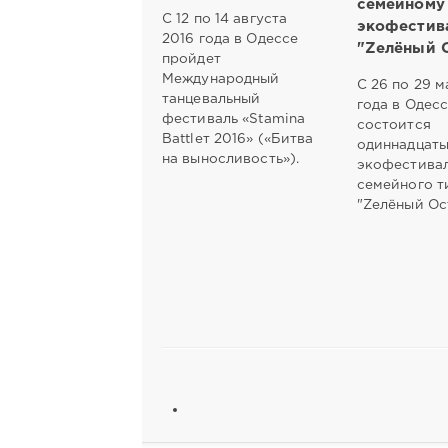
семейному
С 12 по 14 августа
экофестив
2016 года в Одессе
"Zелёный 
пройдет
Международный
С 26 по 29 м
танцевальный
года в Одес
фестиваль «Stamina
состоится
Battleт 2016» («Битва
одиннадцат
на выносливость»).
экофестива
семейного т
"Zелёный Ос