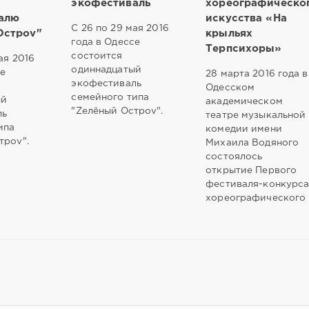
экофестиваль
хореографическо
алю
искусства «На
С 26 по 29 мая 2016
Остроv"
крыльях
года в Одессе
Терпсихоры»
состоится
ая 2016
одиннадцатый
се
28 марта 2016 года в
экофестиваль
Одесском
семейного типа
ый
академическом
"Zелёный Остроv".
ль
театре музыкальной
ипа
комедии имени
троv".
Михаила Водяного
состоялось
открытие Первого
фестиваля-конкурс
хореографического