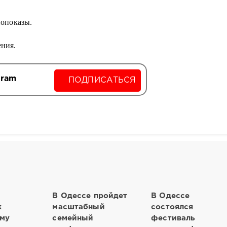
нопоказы.
ения.
gram
ПОДПИСАТЬСЯ
В Одессе пройдет
В Одессе
к
масштабный
состоялся
му
семейный
фестиваль