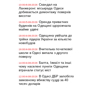
Скандал на
10:00/6-08-2026
Ланжероні: міськрада Одеси
добивається демонтажу поверхів
висотки
Оренда приватних
16:00/5-08-2026
будинків на Одещині здорожчала
майже удвічі
Одещина увійшла до
18:00/4-08-2026
трійки лідерів України за кількістю
новобудов
Вчителька початкової
16:00/4-08-2026
школи в Одесі випала з другого
поверху
Балта, Ізмаїл та інші:
14:00/4-08-2026
чому населені пункти Одещини
втрачали статус міст
В Одесі ДБР запобігло
12:00/4-08-2026
замовному вбивству судді за 40
тисяч доларів