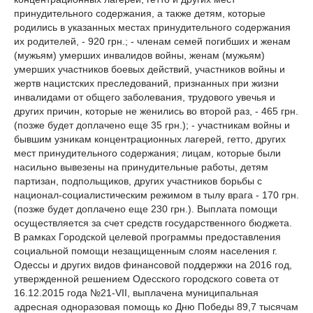
принудительного содержания, а также детям, которые
родились в указанных местах принудительного содержания
их родителей, - 920 грн.; - членам семей погибших и женам
(мужьям) умерших инвалидов войны, женам (мужьям)
умерших участников боевых действий, участников войны и
жертв нацистских преследований, признанных при жизни
инвалидами от общего заболевания, трудового увечья и
других причин, которые не женились во второй раз, - 465 грн.
(позже будет доплачено еще 35 грн.); - участникам войны и
бывшим узникам концентрационных лагерей, гетто, других
мест принудительного содержания; лицам, которые были
насильно вывезены на принудительные работы, детям
партизан, подпольщиков, других участников борьбы с
национал-социалистическим режимом в тылу врага - 170 грн.
(позже будет доплачено еще 230 грн.). Выплата помощи
осуществляется за счет средств государственного бюджета.
В рамках Городской целевой программы предоставления
социальной помощи незащищенным слоям населения г.
Одессы и других видов финансовой поддержки на 2016 год,
утвержденной решением Одесского городского совета от
16.12.2015 года №21-VII, выплачена муниципальная
адресная одноразовая помощь ко Дню Победы 89,7 тысячам