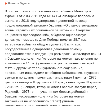
Новости Одессы
В соответствии с постановлением Кабинета Министров
Украины от 2.03.2016 года № 141 «Некоторые вопросы о
выплате в 2016 году одноразовой денежной помощи,
предусмотренной законами Украины «О статусе ветеранов
войны, гарантии их социальной защиты» и «О жертвах
нацистских преследований», в Одессе одноразовую
денежную помощь ко Дню Победы получат 28,7 тыс.
ветеранов войны на общую сумму 25,8 млн. грн.
Государственная одноразовая денежная помощь
предоставляется в следующих размерах: - инвалидам войны
и бывшим малолетним (которым на момент заключения не
исполнилось 14 лет) узникам концентрационных лагерей,
гетто и других мест принудительного содержания,
признанным инвалидами от общего заболевания, трудового
увечья и по другим причинам: - инвалидам I группы - 2975
грн.; - инвалидам II группы - 2600 грн.; - инвалидам III группы
- 2310 грн.; - лицам, которые имеют особые заслуги перед
Родиной, - 2975 грн.; - участникам боевых действий и
бывшим несовершеннолетним (которым на момент
заключения не исполнилось 18 лет) узникам
концентрационных лагерей, гетто и других мест