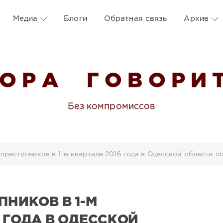
Медиа
Блоги
Обратная связь
Архив
 О Р А Г О В О Р И Т
Без компромиссов
 преступников в 1-м квартале 2016 года в Одесской области п
ПНИКОВ В 1-М
6 ГОДА В ОДЕССКОЙ