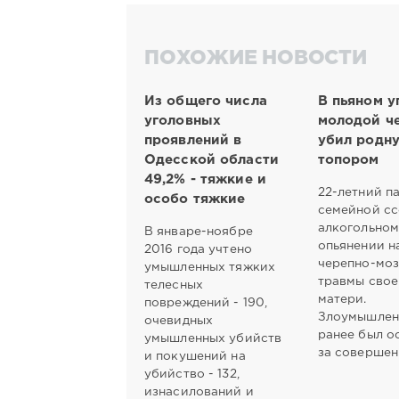
ПОХОЖИЕ НОВОСТИ
Из общего числа
В пьяном у
уголовных
молодой ч
проявлений в
убил родн
Одесской области
топором
49,2% - тяжкие и
22-летний п
особо тяжкие
семейной сс
алкогольно
В январе-ноябре
опьянении н
2016 года учтено
черепно-мо
умышленных тяжких
травмы свое
телесных
матери.
повреждений - 190,
Злоумышлен
очевидных
ранее был о
умышленных убийств
за совершен
и покушений на
убийство - 132,
изнасилований и