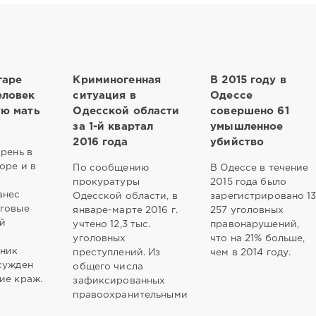
гаре
Криминогенная
В 2015 году в
еловек
ситуация в
Одессе
ую мать
Одесской области
совершено 61
за 1-й квартал
умышленное
2016 года
убийство
арень в
оре и в
По сообщению
В Одессе в течение
м
прокуратуры
2015 года было
анес
Одесской области, в
зарегистрировано 1
зговые
январе-марте 2016 г.
257 уголовных
й
учтено 12,3 тыс.
правонарушений,
уголовных
что на 21% больше,
ник
преступлений. Из
чем в 2014 году.
сужден
общего числа
ие краж.
зафиксированных
правоохранительными