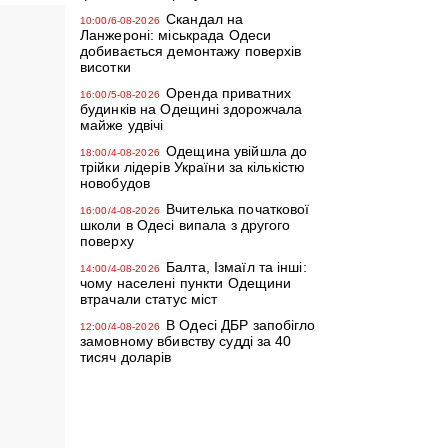
Скандал на
10:00/6-08-2026
Ланжероні: міськрада Одеси
добивається демонтажу поверхів
висотки
Оренда приватних
16:00/5-08-2026
будинків на Одещині здорожчала
майже удвічі
Одещина увійшла до
18:00/4-08-2026
трійки лідерів України за кількістю
новобудов
Вчителька початкової
16:00/4-08-2026
школи в Одесі випала з другого
поверху
Балта, Ізмаїл та інші:
14:00/4-08-2026
3
чому населені пункти Одещини
втрачали статус міст
В Одесі ДБР запобігло
12:00/4-08-2026
замовному вбивству судді за 40
тисяч доларів