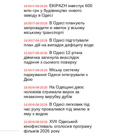
EKIPAZH інвестує 600
18:00/7-08-2026
млн грн у будівництво нового
заводу в Одесі
В Одесі планують
16:00/7-08-2026
запровадити е-квиток у всьому
міському транспорті
В Одесі підготували
14:00/7-08-2026
план дій на випадок дефіциту води
В Одесі 12-річна
12:00/7-08-2026
дівчинка загинула внаслідок
падіння з сьомого поверху
Міську систему
10:00/7-08-2026
паркування Одеси інтегрували з
Дією
На Одещині двоє
18:00/6-08-2026
чоловіків отримали вирок за
незаконну вирубку дубів
В Одесі легковик під
14:00/6-08-2026
час руху провалився під землю в
яму з водою
XVII Одеський
12:00/6-08-2026
кінофестиваль оголосив програму
фільмів 2026 року