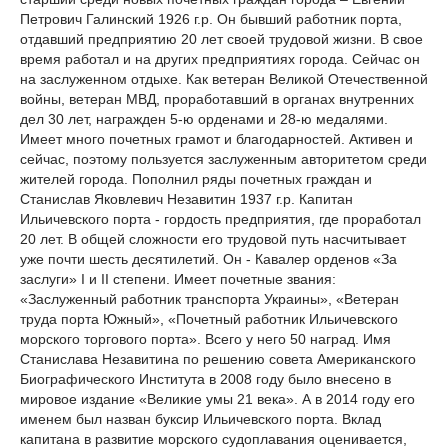
Петрович Галинский 1926 г.р. Он бывший работник порта,
отдавший предприятию 20 лет своей трудовой жизни. В свое
время работал и на других предприятиях города. Сейчас он
на заслуженном отдыхе. Как ветеран Великой Отечественной
войны, ветеран МВД, проработавший в органах внутренних
дел 30 лет, награжден 5-ю орденами и 28-ю медалями.
Имеет много почетных грамот и благодарностей. Активен и
сейчас, поэтому пользуется заслуженным авторитетом среди
жителей города. Пополнил ряды почетных граждан и
Станислав Яковлевич Незавитин 1937 г.р. Капитан
Ильичевского порта - гордость предприятия, где проработал
20 лет. В общей сложности его трудовой путь насчитывает
уже почти шесть десятилетий. Он - Кавалер орденов «За
заслуги» І и ІІ степени. Имеет почетные звания:
«Заслуженный работник транспорта Украины», «Ветеран
труда порта Южный», «Почетный работник Ильичевского
морского торгового порта». Всего у него 50 наград. Имя
Станислава Незавитина по решению совета Американского
Биографического Института в 2008 году было внесено в
мировое издание «Великие умы 21 века». А в 2014 году его
именем был назван буксир Ильичевского порта. Вклад
капитана в развитие морского судоплавания оценивается,