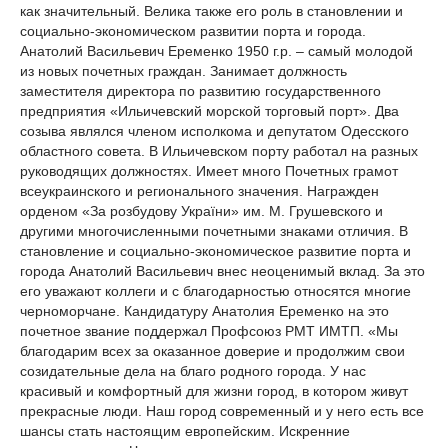
как значительный. Велика также его роль в становлении и
социально-экономическом развитии порта и города.
Анатолий Васильевич Еременко 1950 г.р. – самый молодой
из новых почетных граждан. Занимает должность
заместителя директора по развитию государственного
предприятия «Ильичевский морской торговый порт». Два
созыва являлся членом исполкома и депутатом Одесского
областного совета. В Ильичевском порту работал на разных
руководящих должностях. Имеет много Почетных грамот
всеукраинского и регионального значения. Награжден
орденом «За розбудову України» им. М. Грушевского и
другими многочисленными почетными знаками отличия. В
становление и социально-экономическое развитие порта и
города Анатолий Васильевич внес неоценимый вклад. За это
его уважают коллеги и с благодарностью относятся многие
черноморчане. Кандидатуру Анатолия Еременко на это
почетное звание поддержал Профсоюз РМТ ИМТП. «Мы
благодарим всех за оказанное доверие и продолжим свои
созидательные дела на благо родного города. У нас
красивый и комфортный для жизни город, в котором живут
прекрасные люди. Наш город современный и у него есть все
шансы стать настоящим европейским. Искренние