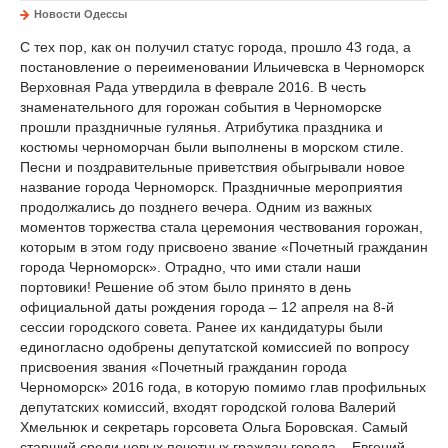
Новости Одессы
С тех пор, как он получил статус города, прошло 43 года, а
постановление о переименовании Ильичевска в Черноморск
Верховная Рада утвердила в феврале 2016. В честь
знаменательного для горожан события в Черноморске
прошли праздничные гулянья. Атрибутика праздника и
костюмы черноморчан были выполнены в морском стиле.
Песни и поздравительные приветствия обыгрывали новое
название города Черноморск. Праздничные мероприятия
продолжались до позднего вечера. Одним из важных
моментов торжества стала церемония чествования горожан,
которым в этом году присвоено звание «Почетный гражданин
города Черноморск». Отрадно, что ими стали наши
портовики! Решение об этом было принято в день
официальной даты рождения города – 12 апреля на 8-й
сессии городского совета. Ранее их кандидатуры были
единогласно одобрены депутатской комиссией по вопросу
присвоения звания «Почетный гражданин города
Черноморск» 2016 года, в которую помимо глав профильных
депутатских комиссий, входят городской голова Валерий
Хмельнюк и секретарь горсовета Ольга Боровская. Самый
старший среди новых почетных граждан города – Евгений