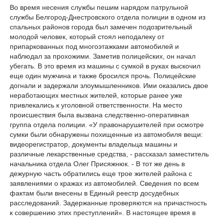
Во время несения службы пешим нарядом патрульной
службы Белгород-Днестровского отдела полиции в одном из
спальных районов города был замечен подозрительный
молодой человек, который стоял неподалеку от
припаркованных под многоэтажками автомобилей и
наблюдал за прохожими. Заметив полицейских, он начал
убегать. В это время из машины с сумкой в руках выскочил
еще один мужчина и также бросился прочь. Полицейские
догнали и задержали злоумышленников. Ими оказались двое
неработающих местных жителей, которые ранее уже
привлекались к уголовной ответственности. На место
происшествия была вызвана следственно-оперативная
группа отдела полиции. «У правонарушителей при осмотре
сумки были обнаружены похищенные из автомобиля вещи:
видеорегистратор, документы владельца машины и
различные лекарственные средства, - рассказал заместитель
начальника отдела Олег Присяжнюк. - В тот же день в
дежурную часть обратились еще трое жителей района с
заявлениями о кражах из автомобилей. Сведения по всем
фактам были внесены в Единый реестр досудебных
расследований. Задержанные проверяются на причастность
к совершению этих преступлений». В настоящее время в