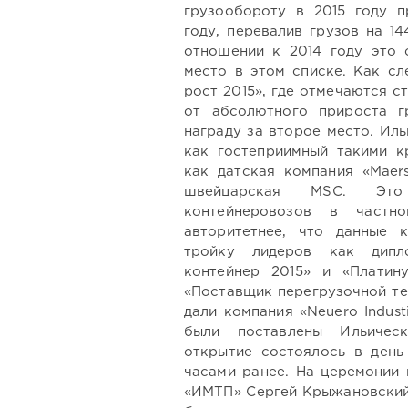
грузообороту в 2015 году п
году, перевалив грузов на 1
отношении к 2014 году это с
место в этом списке. Как сл
рост 2015», где отмечаются 
от абсолютного прироста г
награду за второе место. Ил
как гостеприимный такими к
как датская компания «Мaеr
швейцарская MSC. Это
контейнеровозов в частн
авторитетнее, что данные 
тройку лидеров как дипл
контейнер 2015» и «Платин
«Поставщик перегрузочной те
дали компания «Neuero Indust
были поставлены Ильичес
открытие состоялось в день
часами ранее. На церемонии 
«ИМТП» Сергей Крыжановский 