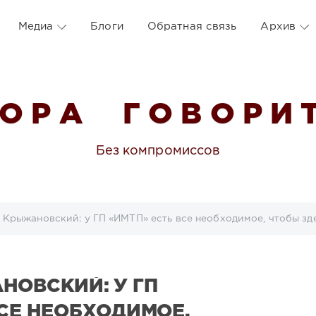
Медиа
Блоги
Обратная связь
Архив
 О Р А Г О В О Р И Т
Без компромиссов
рыжановский: у ГП «ИМТП» есть все необходимое, чтобы здесь в ближайшее 
НОВСКИЙ: У ГП
ВСЕ НЕОБХОДИМОЕ,