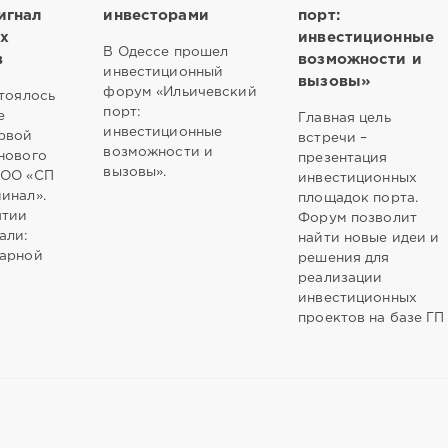
игнал
инвесторами
порт:
х
инвестиционные
В Одессе прошел
в
возможности и
инвестиционный
вызовы»
форум «Ильичевский
стоялось
порт:
е
Главная цель
инвестиционные
рвой
встречи –
возможности и
нового
презентация
вызовы».
ООО «СП
инвестиционных
инал».
площадок порта.
ятии
Форум позволит
али:
найти новые идеи и
рарной
решения для
реализации
инвестиционных
проектов на базе ГП