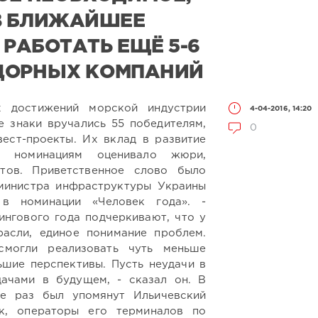
В БЛИЖАЙШЕЕ
 РАБОТАТЬ ЕЩЁ 5-6
ДОРНЫХ КОМПАНИЙ
 достижений морской индустрии
4-04-2016, 14:20
 знаки вручались 55 победителям,
0
ест-проекты. Их вклад в развитие
м номинациям оценивало жюри,
тов. Приветственное слово было
министра инфраструктуры Украины
в номинации «Человек года». -
нгового года подчеркивают, что у
асли, единое понимание проблем.
смогли реализовать чуть меньше
ьшие перспективы. Пусть неудачи в
ачами в будущем, - сказал он. В
не раз был упомянут Ильичевский
к, операторы его терминалов по