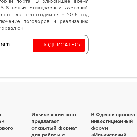
тории порта. В ближайшее время
5-6 новых стивидорных компаний.
есть всё необходимое. - 2016 год
лючение договоров и реализацию
ировал он.
gram
ПОДПИСАТЬСЯ
в
Ильичевский порт
В Одессе прошел
ом
предлагает
инвестиционный
ового
открытый формат
форум
–
для работы с
«Ильичевский