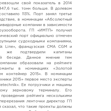
ревзошли свой показатель в 2014
4447,6 тыс. тонн больше. В долевом
оставило 113%. Порт занял третье
едствие, в номинации «Абсолютный
стивидорные компании в зависимости
рузооборота. ГП «ИМТП» получил
ьичевский порт официально отмечен
рупными судоходными компаниями,
sk Line», французская CMA CGM и
 же подтвердили капитаны
ой беседе. Данное мнение тем
компании образовали на рейтинге
оманты в номинациях «Золотой
ум контейнер 2015». В номинации
хники 2015» первое место эксперты
ietechnik». Ее погрузчики и машины
кому зерновому терминалу. Его
 проведения рейтинга несколькими
перерезания ленточки директор ГП
сказал, что такие проекты должны