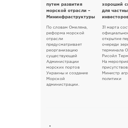
путем развития
хороший с
морской отрасли –
для частны
Мининфраструктуры
инвесторо
По словам Омеляна,
31 марта со
реформа морской
официально
отрасли
открытие пе
предусматривает
очереди зер
реорганизацию
терминала 
существующей
Рисойл Терм
Администрации
На меропри
морских портов
присутствов
Украины и создание
Министр аг
Морской
политики
администрации.