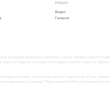
МЕДИА
Видео
а
Галерея
line в режиме реального времени. Самые свежие новости Одес
ь новости Одессы из первоисточника: свежие новости Одессы,
//poragovorit.com/
. Смотрите новости Одессы на «Пора говори
х материалов ссылка на "Пора говорить"
http://poragovorit.co