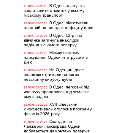
В Одесі планують
16:00/7-08-2026
запровадити е-квиток у всьому
міському транспорті
В Одесі підготували
14:00/7-08-2026
план дій на випадок дефіциту води
В Одесі 12-річна
12:00/7-08-2026
дівчинка загинула внаслідок
падіння з сьомого поверху
Міську систему
10:00/7-08-2026
паркування Одеси інтегрували з
Дією
На Одещині двоє
18:00/6-08-2026
чоловіків отримали вирок за
незаконну вирубку дубів
В Одесі легковик під
14:00/6-08-2026
час руху провалився під землю в
яму з водою
XVII Одеський
12:00/6-08-2026
кінофестиваль оголосив програму
фільмів 2026 року
Скандал на
10:00/6-08-2026
Ланжероні: міськрада Одеси
добивається демонтажу поверхів