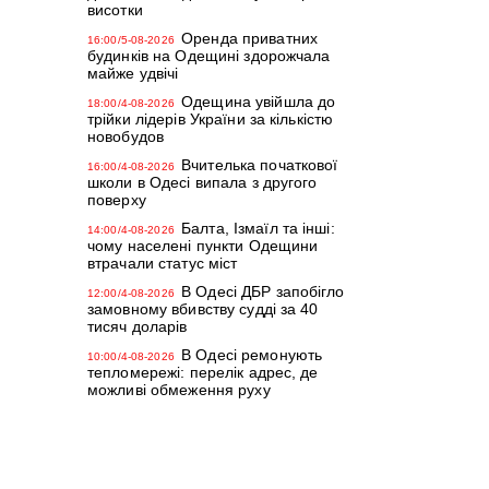
висотки
Оренда приватних
16:00/5-08-2026
будинків на Одещині здорожчала
майже удвічі
Одещина увійшла до
18:00/4-08-2026
трійки лідерів України за кількістю
новобудов
Вчителька початкової
16:00/4-08-2026
школи в Одесі випала з другого
поверху
Балта, Ізмаїл та інші:
14:00/4-08-2026
чому населені пункти Одещини
втрачали статус міст
В Одесі ДБР запобігло
12:00/4-08-2026
замовному вбивству судді за 40
тисяч доларів
В Одесі ремонують
10:00/4-08-2026
тепломережі: перелік адрес, де
можливі обмеження руху