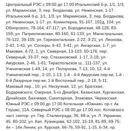
Центральный РЭС c 09:00 до 17:00 Итальянский б-р, 1/1, 1/3;
ул. Мариинская, 3; пер. Богданова; ул. Нежинская, 1-17.
Итальянский б-р, 1/1, 1/3; ул. Мариинская, 3; пер. Богданова;
ул. Нежинская, 1-17; ул. Коминтерна, 91-107, 102д, 104; ул.
Обнорского, 78-164, 47-117; ул. Бородинская, 48-128, 83-
159; ул. Патриотическая, 80-160, 61-133; ул. Магистральная,
76-122, 39-105; ул. Горизонтальная, 2-22, 3-21; ул. Леонова,
2-42, 1-41; ул. Сосюры, 6-42, 3-41; ул. Ангарская, 1-7; ул.
Маковая, 4-72, 1; ул. Северная, 13-103, 50-176; пер.
Северный, 33-37; пер. Стахановский, 1-17, 2-18; ул.
Амурская, 2-46, 1-61; Тираспольское ш., 111-137; ул.
Ученическая 1-49, 14; ул. Ползунова, 7-13, 10, 12; 4-й
Ученический пер., 2-10, 1-13; 1-й - 4-й Амурские пер-ки; 1-й -
6-й Лазурные пер-ки; 1-й Восточный пер., 2-18, 5-11;
Маковый пер., 10; ул. Нескучная, 12; ул. Братская,
Бодаревского, Озерная, 5-го Декабря, Казанская, Курганская,
Дунайская, Бахчевая, Санитарная, Злаковая, Черкасская.
Южный РЭС c 09:00 до 17:00 Котельная «Южная» пр-т. Ак.
Глушко, 11А. Северный РЭС с 08.00 до 17.00 пос. Котовского
част. сектор: ул. Гер. Сталинграда, 36, 68-а; ул. Л. Украинки,
45, 80-102; ул. Кап. Кузнецова, 62-102, 15-19, 81-89, 69-75;
4я – 14я Линии; ул. Курская, 66-76, 59-91, 1-15, 6-34; пр.