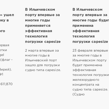
В Ильичевском
В Ильичевском
r» ушел
порту впервые за
порту впервые за
зку в
многие годы
многие годы буде
применяется
применена
ого
эффективная
эффективная
технология
технология
погрузки сapesize
погрузки сapesize
ервая
отки
2 марта впервые за
23 февраля впервые
gel
многие годы в
за многие годы в
(флаг -
Ильичевский порт
Ильичевском порту
т
зашло для погрузки
будет применена
Пирей).
судно типа capesize.
эффективная
№1
технология погрузк
а
железорудного
 611,870
концентрата на
судно типа capesize.
(Судно