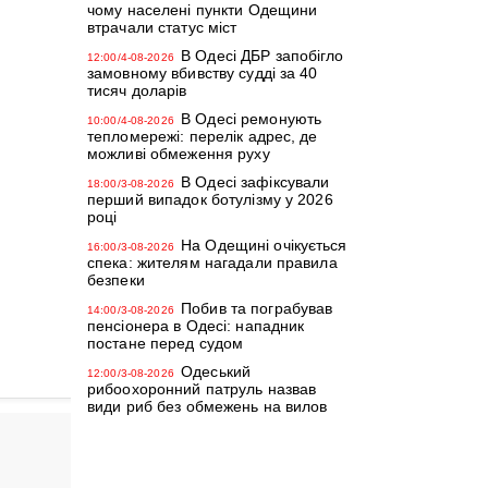
чому населені пункти Одещини
втрачали статус міст
В Одесі ДБР запобігло
12:00/4-08-2026
замовному вбивству судді за 40
тисяч доларів
В Одесі ремонують
10:00/4-08-2026
тепломережі: перелік адрес, де
можливі обмеження руху
В Одесі зафіксували
18:00/3-08-2026
перший випадок ботулізму у 2026
році
На Одещині очікується
16:00/3-08-2026
спека: жителям нагадали правила
безпеки
Побив та пограбував
14:00/3-08-2026
пенсіонера в Одесі: нападник
постане перед судом
Одеський
12:00/3-08-2026
рибоохоронний патруль назвав
види риб без обмежень на вилов