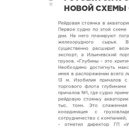
0
НОВОЙ СХЕМЫ
Рейдовая стоянка в акватори
Первое судно по этой схеме
дни. На него планируют погр
железорудного сырья. В
существенно расширит воз
экспорт, а Ильичевский пор
грузов. «Глубины - это крит
Необходимо достигнуть макс
имея в распоряжении всего л
13 м. Изобилия причалов с
торгового флота глубинами 
причалов №1, где судно примет
рейдовую стоянку акватории
тыс. тонн. Это слаженна
координация с грузовлад
сотрудничество с компанией, 
- отметил директор ГП «