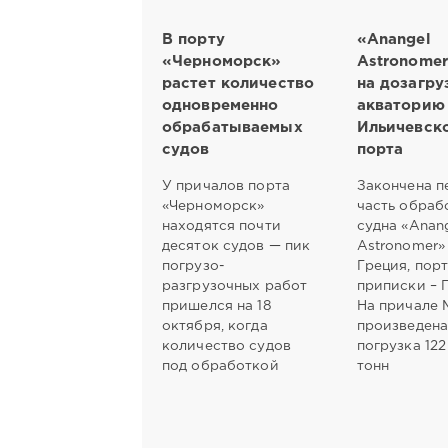
В порту
«Anangel
«Черноморск»
Astronome
растет количество
на дозагру
одновременно
акваторию
обрабатываемых
Ильичевск
судов
порта
У причалов порта
Закончена п
«Черноморск»
часть обраб
находятся почти
судна «Anan
десяток судов — пик
Astronomer» 
погрузо-
Греция, пор
разгрузочных работ
приписки – 
пришелся на 18
На причале 
октября, когда
произведен
количество судов
погрузка 122
под обработкой
тонн