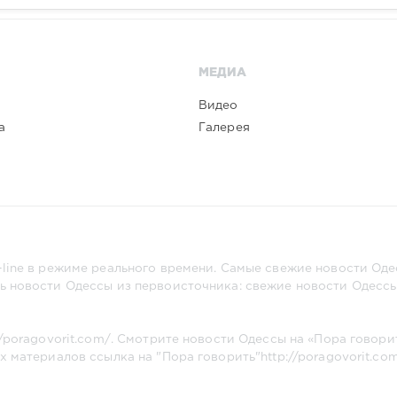
МЕДИА
Видео
а
Галерея
line в режиме реального времени. Самые свежие новости Одес
ь новости Одессы из первоисточника: свежие новости Одессы,
//poragovorit.com/
. Смотрите новости Одессы на «Пора говори
х материалов ссылка на "Пора говорить"
http://poragovorit.co