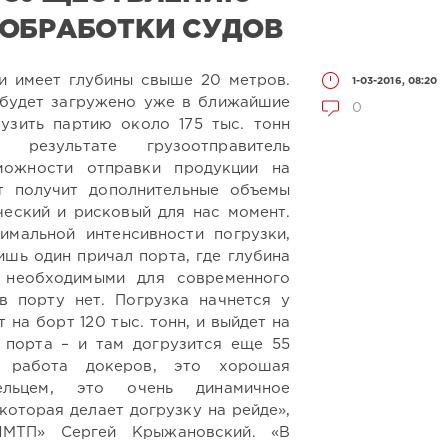
 ОБРАБОТКИ СУДОВ
и имеет глубины свыше 20 метров.
1-03-2016, 08:20
 будет загружено уже в ближайшие
0
узить партию около 175 тыс. тонн
 результате грузоотправитель
можности отправки продукции на
т получит дополнительные объемы
ический и рисковый для нас момент.
имальной интенсивности погрузки,
ишь один причал порта, где глубина
 необходимыми для современного
в порту нет. Погрузка начнется у
 на борт 120 тыс. тонн, и выйдет на
 порта – и там догрузится еще 55
я работа докеров, это хорошая
ельцем, это очень динамичное
которая делает догрузку на рейде»,
ИМТП» Сергей Крыжановский. «В