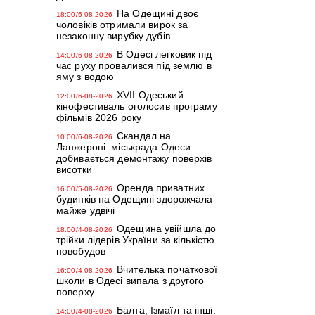
На Одещині двоє
18:00/6-08-2026
чоловіків отримали вирок за
незаконну вирубку дубів
В Одесі легковик під
14:00/6-08-2026
час руху провалився під землю в
яму з водою
XVII Одеський
12:00/6-08-2026
кінофестиваль оголосив програму
фільмів 2026 року
Скандал на
10:00/6-08-2026
Ланжероні: міськрада Одеси
добивається демонтажу поверхів
висотки
Оренда приватних
16:00/5-08-2026
будинків на Одещині здорожчала
майже удвічі
Одещина увійшла до
18:00/4-08-2026
трійки лідерів України за кількістю
новобудов
Вчителька початкової
16:00/4-08-2026
школи в Одесі випала з другого
поверху
Балта, Ізмаїл та інші:
14:00/4-08-2026