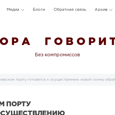
Медиа
Блоги
Обратная связь
Архив
 О Р А Г О В О Р И Т
Без компромиссов
чевском порту готовятся к осуществлению новой схемы обра
М ПОРТУ
 ОСУЩЕСТВЛЕНИЮ