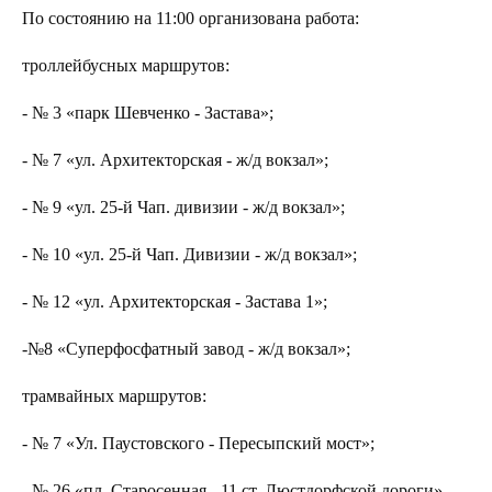
По состоянию на 11:00 организована работа:
троллейбусных маршрутов:
- № 3 «парк Шевченко - Застава»;
- № 7 «ул. Архитекторская - ж/д вокзал»;
- № 9 «ул. 25-й Чап. дивизии - ж/д вокзал»;
- № 10 «ул. 25-й Чап. Дивизии - ж/д вокзал»;
- № 12 «ул. Архитекторская - Застава 1»;
-№8 «Суперфосфатный завод - ж/д вокзал»;
трамвайных маршрутов:
- № 7 «Ул. Паустовского - Пересыпский мост»;
- № 26 «пл. Старосенная - 11 ст. Люстдорфской дороги».