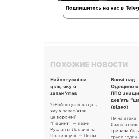
Подпишитесь на нас в Tele
ПОХОЖИЕ НОВОСТИ
Найпотужніша
Вночі над
ціль, яку я
Одещиною
запам’ятав
ППО знищи
дев’ять “ш
?«Найпотужніша ціль,
(відео)
яку я запам’ятав, —
це ворожий
Нічна атака
“Гіацинт”, — каже
безпілотник
Руслан із Лохвиці на
тривала біл
Полтавщині. — Потім
трьох годин