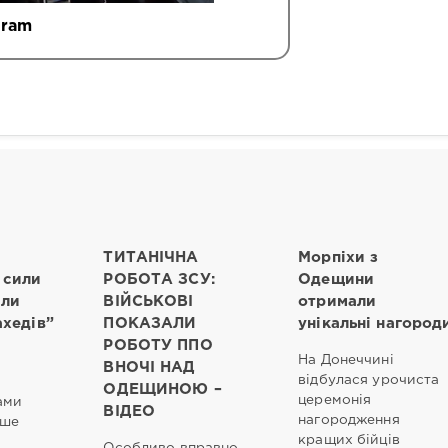
gram
ТИТАНІЧНА
Морпіхи з
 сили
РОБОТА ЗСУ:
Одещини
ли
ВІЙСЬКОВІ
отримали
ахедів”
ПОКАЗАЛИ
унікальні нагород
РОБОТУ ППО
На Донеччині
ВНОЧІ НАД
відбулася урочиста
ОДЕЩИНОЮ –
церемонія
ами
ВІДЕО
нагородження
ьше
кращих бійців
.