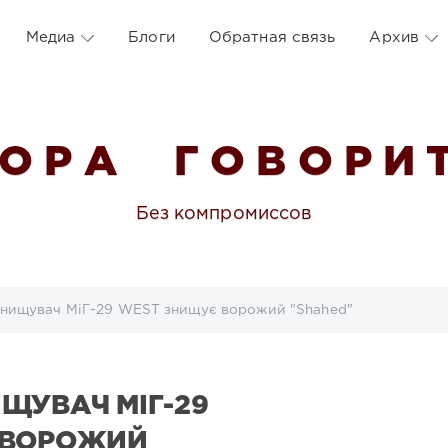
Медиа
Блоги
Обратная связь
Архив
 О Р А Г О В О Р И Т
Без компромиссов
инищувач МіГ-29 WEST знищує ворожий "Shahed"
ЩУВАЧ МІГ-29
 ВОРОЖИЙ