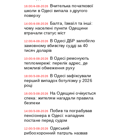
Вчителька початкової
16:00/4-08-2026
школи в Одесі випала з другого
поверху
Балта, Ізмаїл та інші:
14:00/4-08-2026
чому населені пункти Одещини
втрачали статус міст
В Одесі ДБР запобігло
12:00/4-08-2026
замовному вбивству судді за 40
тисяч доларів
В Одесі ремонують
10:00/4-08-2026
тепломережі: перелік адрес, де
можливі обмеження руху
В Одесі зафіксували
18:00/3-08-2026
перший випадок ботулізму у 2026
році
На Одещині очікується
16:00/3-08-2026
спека: жителям нагадали правила
безпеки
Побив та пограбував
14:00/3-08-2026
пенсіонера в Одесі: нападник
постане перед судом
Одеський
12:00/3-08-2026
рибоохоронний патруль назвав