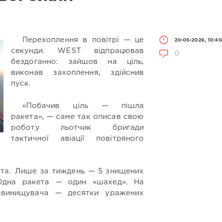
Перехоплення в повітрі — це
20-05-2026, 10:40
секунди. WEST відпрацював
0
бездоганно: зайшов на ціль,
виконав захоплення, здійснив
пуск.
«Побачив ціль — пішла
ракета», — саме так описав свою
роботу льотчик бригади
тактичної авіації повітряного
ота. Лише за тиждень — 5 знищених
 Одна ракета — один «шахед». На
-винищувача — десятки уражених