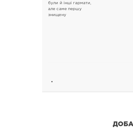
були й інші гармати,
але саме першу
знищену
ДОБА