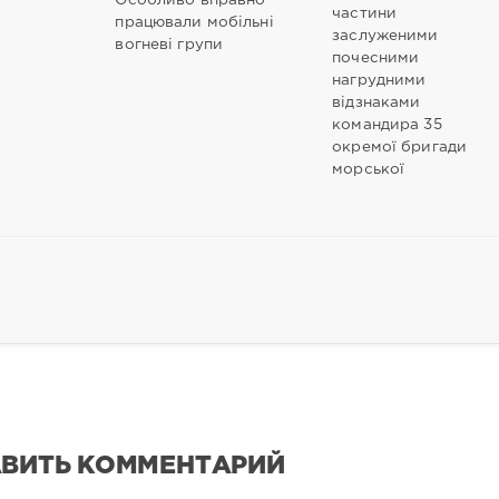
Особливо вправно
частини
працювали мобільні
заслуженими
вогневі групи
почесними
нагрудними
відзнаками
командира 35
окремої бригади
морської
ВИТЬ КОММЕНТАРИЙ