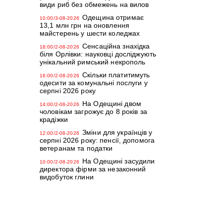
види риб без обмежень на вилов
Одещина отримає
10:00/3-08-2026
13,1 млн грн на оновлення
майстерень у шести коледжах
Сенсаційна знахідка
18:00/2-08-2026
біля Орлівки: науковці досліджують
унікальний римський некрополь
Скільки платитимуть
16:00/2-08-2026
одесити за комунальні послуги у
серпні 2026 року
На Одещині двом
14:00/2-08-2026
чоловікам загрожує до 8 років за
крадіжки
Зміни для українців у
12:00/2-08-2026
серпні 2026 року: пенсії, допомога
ветеранам та податки
На Одещині засудили
10:00/2-08-2026
директора фірми за незаконний
видобуток глини