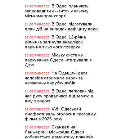
В Одесі планують
16:00/7-08-2026
запровадити е-квиток у всьому
міському транспорті
В Одесі підготували
14:00/7-08-2026
план дій на випадок дефіциту води
В Одесі 12-річна
12:00/7-08-2026
дівчинка загинула внаслідок
падіння з сьомого поверху
Міську систему
10:00/7-08-2026
паркування Одеси інтегрували з
Дією
На Одещині двоє
18:00/6-08-2026
чоловіків отримали вирок за
незаконну вирубку дубів
В Одесі легковик під
14:00/6-08-2026
час руху провалився під землю в
яму з водою
XVII Одеський
12:00/6-08-2026
кінофестиваль оголосив програму
фільмів 2026 року
Скандал на
10:00/6-08-2026
Ланжероні: міськрада Одеси
добивається демонтажу поверхів