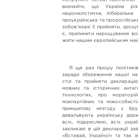
визнайте, що Україна різ
націоналістична, ліберальна
проукраїнська та проросійська
зобов’язані її прийняти, зро
є, припинити нарощування во
жити нашим європейським май
Я ще раз прошу політиків
заради збереження нашої нац
стіл та прийняти деклараці
мовних та історичних антаг
технологіях, про моратор
міжпартійних та міжособисті
принципову незгоду з бру
девальвують українську держ
всіх, підкреслюю, всіх укра
закликаю в цій декларації за
«Вставай, Україно!» та так 