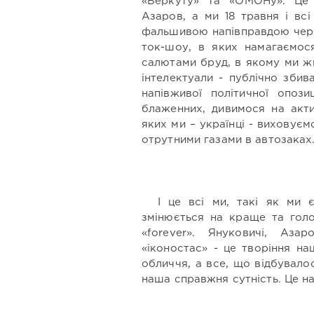
«Беркуту» та «ОМОНу». Це 
Азаров, а ми 18 травня і всі
фальшивою напівправдою через
ток-шоу, в яких намагаємос
салютами бруд, в якому ми жи
інтелектуали - публічно зби
напівживої політичної опози
блаженних, дивимося на акти
яких ми – українці - виховує
отрутними газами в автозаках
І це всі ми, такі як ми 
змінюється на краще та гол
«forever». Януковичі, Аза
«іконостас» - це творіння на
обличчя, а все, що відбувало
наша справжня сутність. Це н