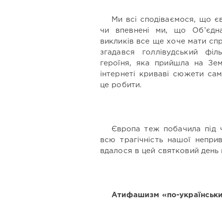
Ми всі сподіваємося, що єв
чи впевнені ми, що Об’єдн
викликів все ще хоче мати спр
згадався голлівудський філ
героїня, яка прийшла на Зем
інтернеті криваві сюжети са
це робити.
Європа теж побачила під 
всю трагічність нашої непри
вдалося в цей святковий день 
Атифашизм «по-українськ