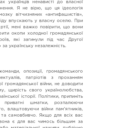
х українців ненависті до власної
гнення. Я не вірю, що ця ідеологія
озку вітчизняних «антифашистів»,
біду впускають у власну оселю. При
артії, мені важко повірити, що вони
рити окопи холодної громадянської
оїв, які загинули під час Другої
ю за українську незалежність.
оманди, опозиції, громадянського
електуалів, патріотів з проханням
ї громадянської війни, не доводити
му, щирість свого українолюбства,
їнської історії. Політики, припиніть
 приватні шматки, розпалюючи
го, влаштовуючи війни пам’ятників,
 та самовбивчо. Якщо для всіх вас
вона є для вас чимось більшим за
 або матеріальної наживи, публічно