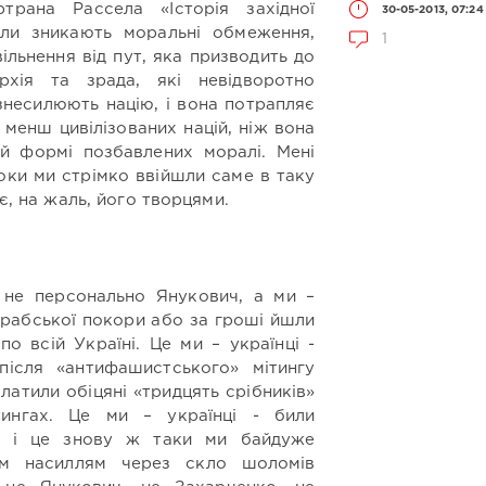
трана Рассела «Історія західної
30-05-2013, 07:24
оли зникають моральні обмеження,
1
ільнення від пут, яка призводить до
рхія та зрада, які невідворотно
 знесилюють націю, і вона потрапляє
 менш цивілізованих націй, ніж вона
ній формі позбавлених моралі. Мені
роки ми стрімко ввійшли саме в таку
 є, на жаль, його творцями.
 не персонально Янукович, а ми –
у, рабської покори або за гроші йшли
по всій Україні. Це ми – українці -
після «антифашистського» мітингу
латили обіцяні «тридцять срібників»
ингах. Це ми – українці - били
о, і це знову ж таки ми байдуже
им насиллям через скло шоломів