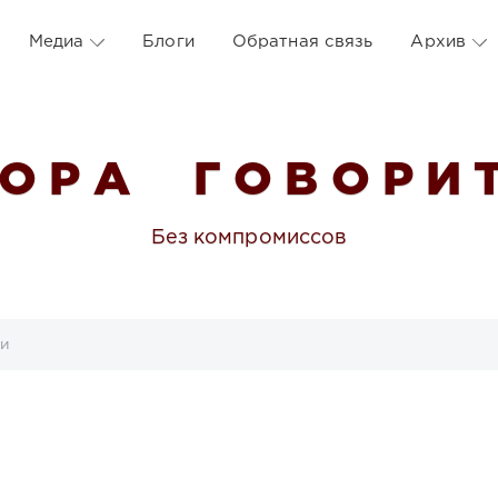
Медиа
Блоги
Обратная связь
Архив
 О Р А Г О В О Р И Т
Без компромиссов
пи