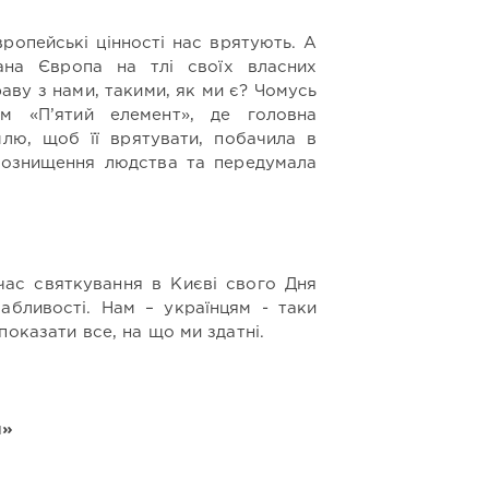
ропейські цінності нас врятують. А
ана Європа на тлі своїх власних
аву з нами, такими, як ми є? Чомусь
ьм «П’ятий елемент», де головна
лю, щоб її врятувати, побачила в
мознищення людства та передумала
час святкування в Києві свого Дня
вабливості. Нам – українцям - таки
показати все, на що ми здатні.
и»