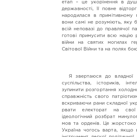
етап – це укорінення в душа
державності, її повне відтор
народилася в примітивному м
вони самі не розуміють, яку 
всій неповазі до правлячої п
готові примусити всю націю 
війни на святих могилах гер
Світової Війни та на полях бо
Я звертаюся до владної к
суспільства, істориків, інт
зупинити розгортання холодно
справжність свого патріотиз
вскриваючи рани складної укра
рвати електорат на свої
ідеологічний розбрат минуло
мов та орденів. Це жорстоко
Україна чогось варта, якщо 
інструмент легкої політичної