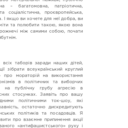
на – багатомовна, патріотична,
 та соціалістична, проєвропейська,
. І якщо ви хочете для неї добра, ви
зуміти та полюбити такою, якою вона
рожнечі між самими собою, почати
бутнім.
 всіх таборів заради наших дітей,
ії зібрати всеукраїнський круглий
ю про мораторій на використання
онізмів в політичних та виборчих
ій на публічну грубу агресію в
сних стосунках. Заявіть про вашу
дними політичними ток-шоу, які
авність, остаточно дискредитують
їнських політиків та посадовців. Я
явити про взаємне припинення акції
званого «антифашистського» руху і