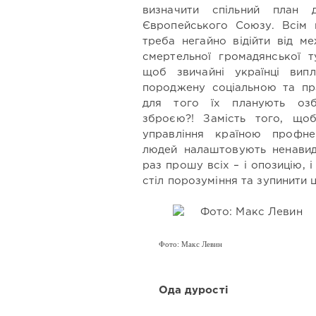
визначити спільний план 
Європейського Союзу. Всім п
треба негайно відійти від м
смертельної громадянської т
щоб звичайні українці вип
породжену соціальною та пр
для того їх планують озб
зброєю?! Замість того, що
управління країною профне
людей налаштовують ненавид
раз прошу всіх – і опозицію, і
стіл порозуміння та зупинити 
Фото: Макс Левин
Ода дурості