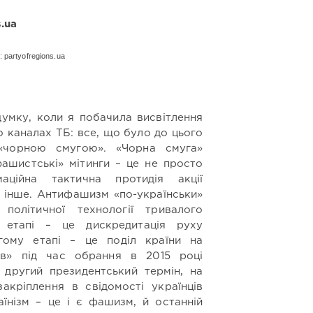
 partyofregions.ua
умку, коли я побачила висвітлення
о каналах ТБ: все, що було до цього
чорною смугою». «Чорна смуга»
фашистські» мітинги – це не просто
маційна тактична протидія акції
ім інше. Антифашизм «по-українськи»
політичної технології тривалого
 етапі – це дискредитація руху
угому етапі – це поділ країни на
ів» під час обрання в 2015 році
другий президентський термін, на
закріплення в свідомості українців
раїнізм – це і є фашизм, й останній