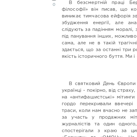
В безсмертній праці Бер
0
філософії» він писав, що к
виникає тимчасова ейфорія зв
збудження енергії, але ана
слідують за падінням моралі,
під панування інших, можливо
сама, але не в такій трагіч
здається, що за останні три 
якість історичного буття. Ми і
В святковий День Європи
українці - покірно, від страх
на «антифашистські» мітинги 
гордо перекривали ввечері 
траси, коли нам вчасно не зап
за участь у продажних міт
журналістів та один одног
спостерігали з краю за ц