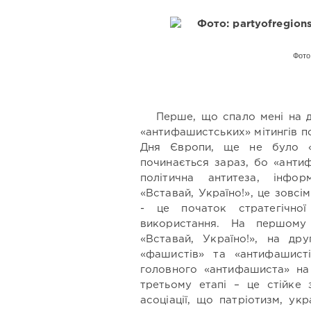
Фото:
Перше, що спало мені на д
«антифашистських» мітингів п
Дня Європи, ще не було «
починається зараз, бо «анти
політична антитеза, інфор
«Вставай, Україно!», це зовс
- це початок стратегічної 
використання. На першому
«Вставай, Україно!», на др
«фашистів» та «антифашист
головного «антифашиста» на 
третьому етапі – це стійке 
асоціації, що патріотизм, ук