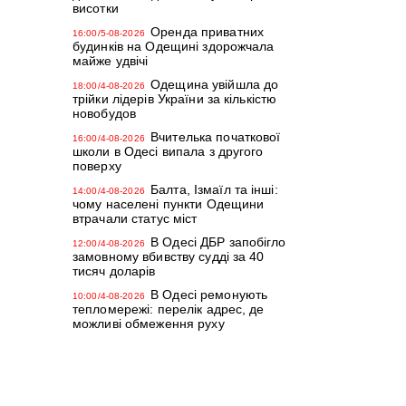
висотки
Оренда приватних
16:00/5-08-2026
будинків на Одещині здорожчала
майже удвічі
Одещина увійшла до
18:00/4-08-2026
трійки лідерів України за кількістю
новобудов
Вчителька початкової
16:00/4-08-2026
школи в Одесі випала з другого
поверху
Балта, Ізмаїл та інші:
14:00/4-08-2026
чому населені пункти Одещини
втрачали статус міст
В Одесі ДБР запобігло
12:00/4-08-2026
замовному вбивству судді за 40
тисяч доларів
В Одесі ремонують
10:00/4-08-2026
тепломережі: перелік адрес, де
можливі обмеження руху