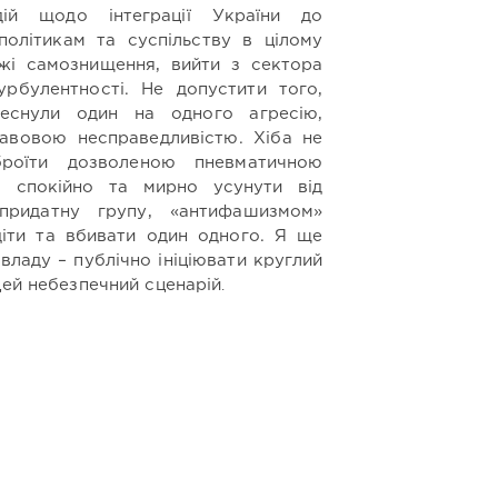
дій щодо інтеграції України до
олітикам та суспільству в цілому
ежі самознищення, вийти з сектора
урбулентності. Не допустити того,
леснули один на одного агресію,
авовою несправедливістю. Хіба не
роїти дозволеною пневматичною
б спокійно та мирно усунути від
придатну групу, «антифашизмом»
іти та вбивати один одного. Я ще
 владу – публічно ініціювати круглий
.
цей небезпечний сценарій