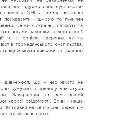
не Янукович, не Захарченко, не
 інші дні годуємо своє суспільство
 чисельні ЗМІ та замовні політичні
я прикрасити мішурою та гучними
вемо. Це ми – українці, патріоти та
ваємо ногами залишки знекровленої,
ції та з іронією, зверхньо, як на
вістів громадянського суспільства,
мо міліцейськими кийками та травимо
.
є, дивуємося, що у нас нічого не
осно сумуємо з приводу диктатури
рови, Захарченки та весь інший
шої хворої свідомості. Вони - наше
ся 18 травня на свято Дня Європи, -
аше колективне фото.