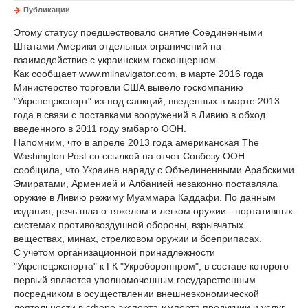
Публикации
Этому статусу предшествовало снятие Соединенными
Штатами Америки отдельных ограничений на
взаимодействие с украинским госконцерном.
Как сообщает www.milnavigator.com, в марте 2016 года
Министерство торговли США вывело госкомпанию
"Укрспецэкспорт" из-под санкций, введенных в марте 2013
года в связи с поставками вооружений в Ливию в обход
введенного в 2011 году эмбарго ООН.
Напомним, что в апреле 2013 года американская The
Washington Post со ссылкой на отчет Совбезу ООН
сообщила, что Украина наряду с Объединенными Арабскими
Эмиратами, Арменией и Албанией незаконно поставляла
оружие в Ливию режиму Муаммара Каддафи. По данным
издания, речь шла о тяжелом и легком оружии - портативных
системах противовоздушной обороны, взрывчатых
веществах, минах, стрелковом оружии и боеприпасах.
С учетом организационной принадлежности
"Укрспецэкспорта" к ГК "Укроборонпром", в составе которого
первый является уполномоченным государственным
посредником в осуществлении внешнеэкономической
деятельности в сфере экспорта-импорта продукции и услуг,