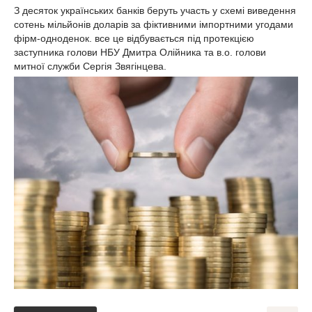
З десяток українських банків беруть участь у схемі виведення
сотень мільйонів доларів за фіктивними імпортними угодами
фірм-одноденок. все це відбувається під протекцією
заступника голови НБУ Дмитра Олійника та в.о. голови
митної служби Сергія Звягінцева.