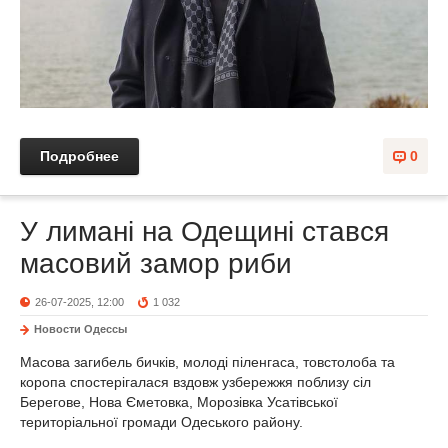
Подробнее
0
У лимані на Одещині стався
масовий замор риби
26-07-2025, 12:00
1 032
Новости Одессы
Масова загибель бичків, молоді піленгаса, товстолоба та
коропа спостерігалася вздовж узбережжя поблизу сіл
Берегове, Нова Єметовка, Морозівка Усатівської
територіальної громади Одеського району.