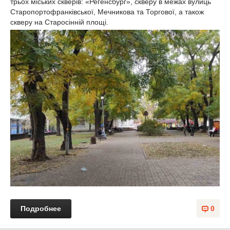
трьох міських скверів: «Регенсбург», скверу в межах вулиць
Старопортофранківської, Мечникова та Торгової, а також
скверу на Старосінній площі.
Подробнее
0