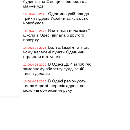
будинків на Одещині здорожчала
майже удвічі
Одещина увійшла до
18:00/4-08-2026
трійки лідерів України за кількістю
новобудов
Вчителька початкової
16:00/4-08-2026
школи в Одесі випала з другого
поверху
Балта, Ізмаїл та інші:
14:00/4-08-2026
чому населені пункти Одещини
втрачали статус міст
В Одесі ДБР запобігло
12:00/4-08-2026
замовному вбивству судді за 40
тисяч доларів
В Одесі ремонують
10:00/4-08-2026
тепломережі: перелік адрес, де
можливі обмеження руху