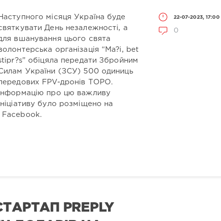
Наступного місяця Україна буде
22-07-2023, 17:00
святкувати День незалежності, а
0
для вшанування цього свята
волонтерська організація “Ma?i, bet
stipr?s” обіцяла передати Збройним
Силам України (ЗСУ) 500 одиниць
передових FPV-дронів ТОРО.
Інформацію про цю важливу
ініціативу було розміщено на
 у Facebook.
СТАРТАП PREPLY