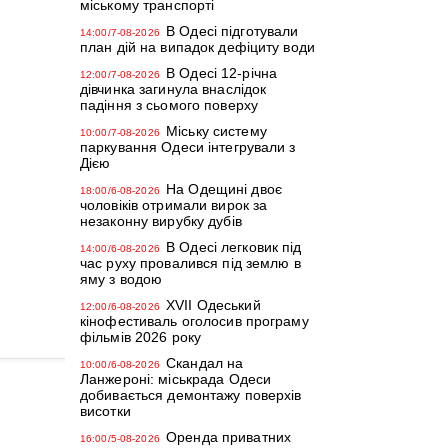
міському транспорті
В Одесі підготували
14:00/7-08-2026
план дій на випадок дефіциту води
В Одесі 12-річна
12:00/7-08-2026
дівчинка загинула внаслідок
падіння з сьомого поверху
Міську систему
10:00/7-08-2026
паркування Одеси інтегрували з
Дією
На Одещині двоє
18:00/6-08-2026
чоловіків отримали вирок за
незаконну вирубку дубів
В Одесі легковик під
14:00/6-08-2026
час руху провалився під землю в
яму з водою
XVII Одеський
12:00/6-08-2026
кінофестиваль оголосив програму
фільмів 2026 року
Скандал на
10:00/6-08-2026
Ланжероні: міськрада Одеси
добивається демонтажу поверхів
висотки
Оренда приватних
16:00/5-08-2026