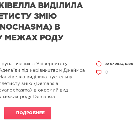
ІВЕЛЛА ВИДІЛИЛА
ЕТИСТУ ЗМІЮ
ANOCHASMA) В
У МЕЖАХ РОДУ
Група вчених з Університету
22-07-2023, 13:00
Аделаїди під керівництвом Джеймса
0
Нанківелла виділила пустельну
плетисту змію (Demansia
cyanochasma) в окремий вид
у межах роду Demansia.
ПОДРОБНЕЕ