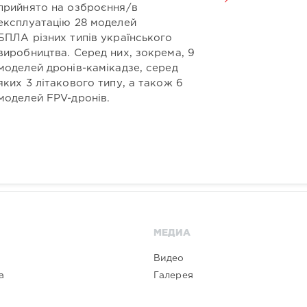
прийнято на озброєння/в
експлуатацію 28 моделей
БПЛА різних типів українського
виробництва. Серед них, зокрема, 9
моделей дронів-камікадзе, серед
яких 3 літакового типу, а також 6
моделей FPV-дронів.
МЕДИА
Видео
а
Галерея