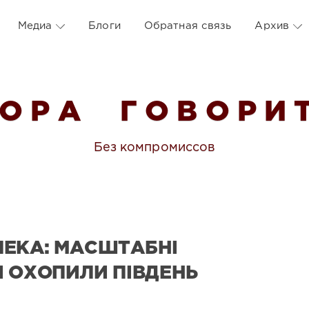
Медиа
Блоги
Обратная связь
Архив
 О Р А Г О В О Р И Т
Без компромиссов
ЕКА: МАСШТАБНІ
І ОХОПИЛИ ПІВДЕНЬ