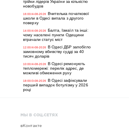
трійки лідерів України за кількістю
новобудов
Вчителька початкової
16:00/4-08-2026
школи в Одесі випала з другого
поверху
Балта, Ізмаїл та інші:
14:00/4-08-2026
чому населені пункти Одещини
втрачали статус міст
В Одесі ДБР запобігло
12:00/4-08-2026
замовному вбивству судді за 40
тисяч доларів
В Одесі ремонують
10:00/4-08-2026
тепломережі: перелік адрес, де
можливі обмеження руху
В Одесі зафіксували
18:00/3-08-2026
перший випадок ботулізму у 2026
році
МЫ В СОЦ.СЕТЯХ
вКонтакте