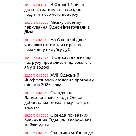
В Одесі 12-річна
12:00/7-08-2026
дівчинка загинула внаслідок
падіння з сьомого поверху
Міську систему
10:00/7-08-2026
паркування Одеси інтегрували з
Дією
На Одещині двоє
18:00/6-08-2026
чоловіків отримали вирок за
незаконну вирубку дубів
В Одесі легковик під
14:00/6-08-2026
час руху провалився під землю в
яму з водою
XVII Одеський
12:00/6-08-2026
кінофестиваль оголосив програму
фільмів 2026 року
Скандал на
10:00/6-08-2026
Ланжероні: міськрада Одеси
добивається демонтажу поверхів
висотки
Оренда приватних
16:00/5-08-2026
будинків на Одещині здорожчала
майже удвічі
Одещина увійшла до
18:00/4-08-2026