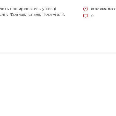
ують поширюватись у низці
23-07-2022, 15:00
і у Франції, Іспанії, Португалії,
0