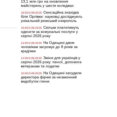
13,1 млн грн на оновлення
майстерень у шести коледжах
Сенсаційна знахідка
18:00/2-08-2026
біля Орлівки: науковці досліджують
унікальний римський некрополь
Скільки платитимуть
16:00/2-08-2026
одесити за комунальні послуги у
серпні 2026 року
На Одещині двом
14:00/2-08-2026
чоловікам загрожує до 8 років за
крадіжки
Зміни для українців у
12:00/2-08-2026
серпні 2026 року: пенсії, допомога
ветеранам та податки
На Одещині засудили
10:00/2-08-2026
директора фірми за незаконний
видобуток глини