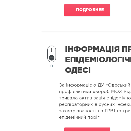
ПОДРОБНЕЕ
ІНФОРМАЦІЯ П
ЕПІДЕМІОЛОГІЧ
0
ОДЕСІ
За інформацією ДУ «Одеський
профілактики хвороб МОЗ Укра
тривала активізація епідемічн
респіраторних вірусних інфекц
захворюваності на ГРВІ та гри
епідемічний поріг.