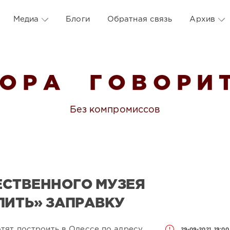
Медиа
Блоги
Обратная связь
Архив
 О Р А Г О В О Р И Т
Без компромиссов
ЕСТВЕННОГО МУЗЕЯ
ЛИТЬ» ЗАПРАВКУ
тят построить в Одессе по адресу
29-09-2021, 19:00