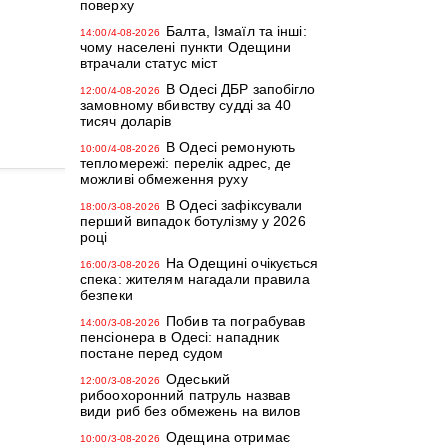
поверху
Балта, Ізмаїл та інші:
14:00/4-08-2026
чому населені пункти Одещини
втрачали статус міст
В Одесі ДБР запобігло
12:00/4-08-2026
замовному вбивству судді за 40
тисяч доларів
В Одесі ремонують
10:00/4-08-2026
тепломережі: перелік адрес, де
можливі обмеження руху
В Одесі зафіксували
18:00/3-08-2026
перший випадок ботулізму у 2026
році
На Одещині очікується
16:00/3-08-2026
спека: жителям нагадали правила
безпеки
Побив та пограбував
14:00/3-08-2026
пенсіонера в Одесі: нападник
постане перед судом
Одеський
12:00/3-08-2026
рибоохоронний патруль назвав
види риб без обмежень на вилов
Одещина отримає
10:00/3-08-2026