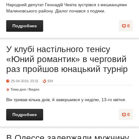
Народний депутат Геннадій Чекіта зустрівся з мешканцями
Малиновського району. Діалог почався з подяки.
Подробнее
0
У клубі настільного тенісу
«Юний романтик» в черговий
раз пройшов юнацький турнір
25-04-2019, 23:31
934
Тема дня
/
Видео
Він тривав кілька днів, й завершився у неділю, 13-го квітня.
Подробнее
0
В Одессе задержали мужчину,