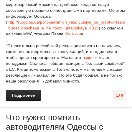
миротворческой миссии на Донбассе, когда согласует
собственную позицию с иностранными партнёрами. Об этом
информирует Golos.ua
(
http://ru.golos.ua/politika/klimkin_rezolyutsiya_po_mirotvortsam
_budet_obschaya_a_ne_tolko_ukrainskaya_4910
) со ссылкой
на главу МИД Украины Павла
Климкин
а.
"Относительно российской резолюции ничего не началось,
кроме очень формальных консультаций, и то один раунд -
чтобы просто среагировать. Мы на этот
крючок
мы не
попадемся. Сначала - общая позиция с "большой семёркой",
с ЕС, Китай тоже важен... Только потом мы пойдем с нашей
резолюцией", - заявил он. "Но это будет общая, а не только
наша резолюция", - добавил министр.
Подробнее
0
Что нужно помнить
автоводителям Одессы с